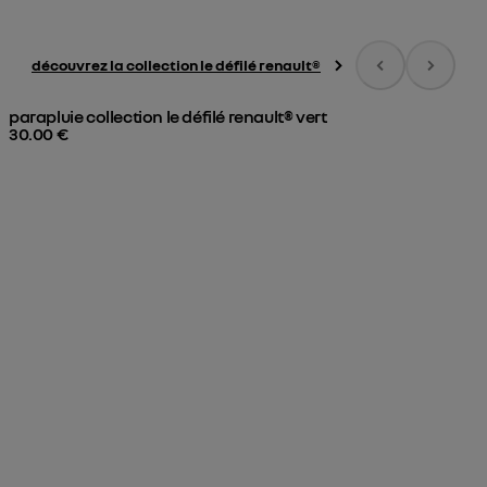
Liste des produits Le Défilé
découvrez la collection le défilé renault®
parapluie collection le défilé renault® vert

c
30.00 €
1
agrandissez votre collection
ici, les miniatures Renault défilent déjà