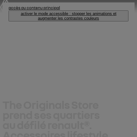
accès au contenu principal
activer le mode accessible : stopper les animations et
augmenter les contrastes couleurs
The Originals 
Store
The Originals Store
prend ses quartiers
au défilé renault®
.
Accessoires lifestyle
,