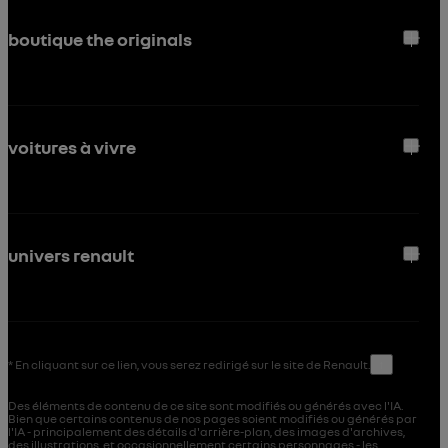
boutique the originals
voitures à vivre
univers renault
* En cliquant sur ce lien, vous serez redirigé sur le site de Renault.
↑
Des éléments de contenu de ce site sont modifiés ou générés avec l'IA.
Bien que certains contenus de nos pages soient modifiés ou générés par
l'IA - principalement des détails d'arrière-plan, des images d'archives,
des illustrations, et occasionnellement certains personnages - les