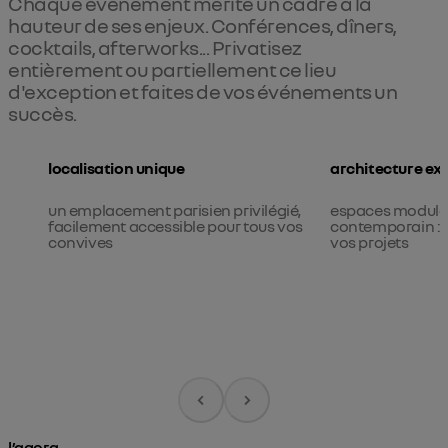
Chaque événement mérite un cadre à la 
hauteur de ses enjeux. Conférences, dîners, 
cocktails, afterworks... Privatisez 
entièrement ou partiellement ce lieu 
d'exception et faites de vos événements un 
succès.
localisation unique
architecture ex
un emplacement parisien privilégié,
espaces modulab
facilement accessible pour tous vos
contemporain : l'
convives
vos projets
Liste des espaces du lieu
l’agora
l