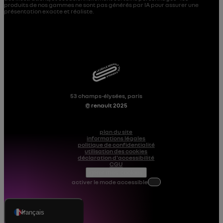
produits de nos gammes ne sont pas générés par IA pour assurer une
présentation exacte et réaliste.
53 champs-élysées, paris
© renault 2025
plan du site
informations légales
politique de confidentialité
utilisation des cookies
déclaration d'accessibilité
CGU
gérer mes cookies
activer le mode accessible
français